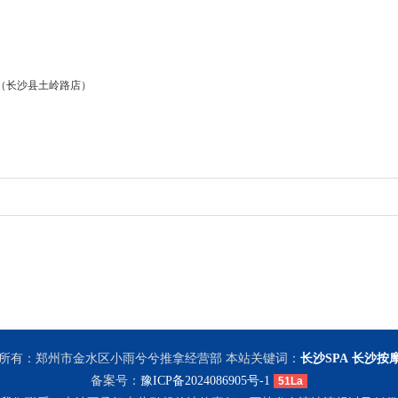
A（长沙县土岭路店）
所有：郑州市金水区小雨兮兮推拿经营部 本站关键词：
长沙SPA
长沙按摩
备案号：
豫ICP备2024086905号-1
51La