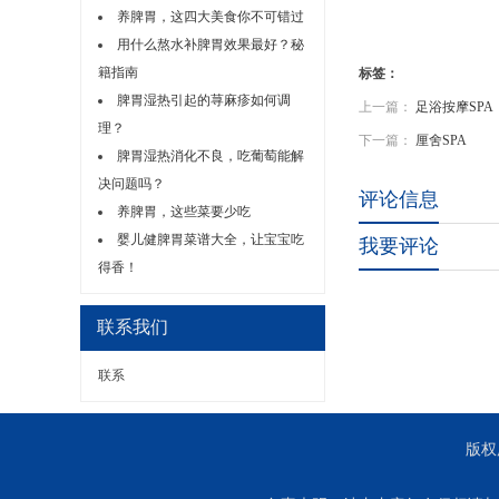
养脾胃，这四大美食你不可错过
用什么熬水补脾胃效果最好？秘
籍指南
标签：
脾胃湿热引起的荨麻疹如何调
上一篇：
足浴按摩SP
理？
下一篇：
厘舍SPA
脾胃湿热消化不良，吃葡萄能解
决问题吗？
评论信息
养脾胃，这些菜要少吃
婴儿健脾胃菜谱大全，让宝宝吃
我要评论
得香！
联系我们
联系
版权