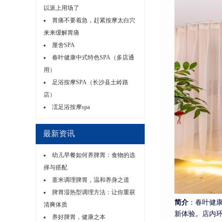
以派上用场了
胃痛不要着急，赶紧按摩太白穴
来来缓解胃痛
厘舍SPA
春叶健康中式特色SPA（多店通
用）
足浴按摩SPA（长沙县土岭路
店）
澐足浴按摩spa
最新资讯
幼儿早餐如何养脾胃：食物的选
择与搭配
薏米调理脾胃，温和养身之道
脾胃湿热型调理方法：让你重获
简介
：春叶健
清爽体质
新体验。店内
养好脾胃，健康之本